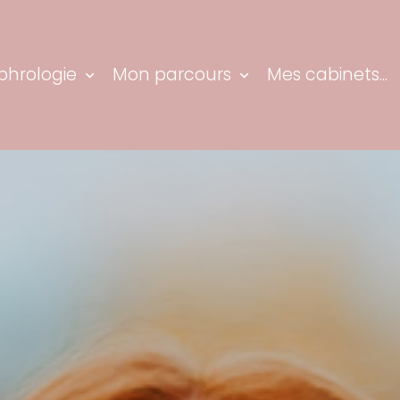
phrologie
Mon parcours
Mes cabinets...